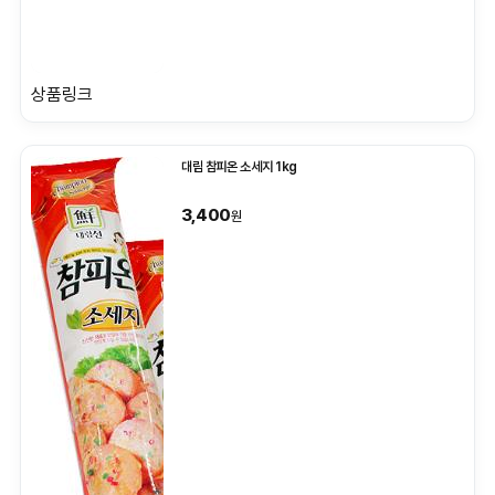
상품링크
대림 참피온 소세지 1kg
3,400
원