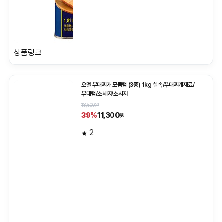
상품링크
오뗄 부대찌개 모듬햄 (3종) 1kg 실속/부대찌개재료/
부대햄/소세지/소시지
18,500원
11,300
39%
원
2