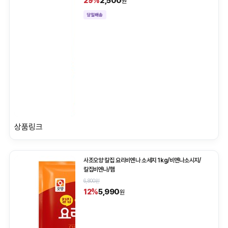
2,500
29%
원
상품링크
사조오양 칼집 요리비엔나 소세지 1kg/비엔나소시지/
칼집비엔나/햄
6,800원
5,990
12%
원