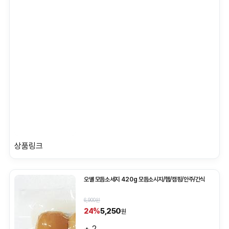
상품링크
오뗄 모듬소세지 420g 모듬소시지/햄/캠핑/안주/간식
6,900원
5,250
24%
원
2