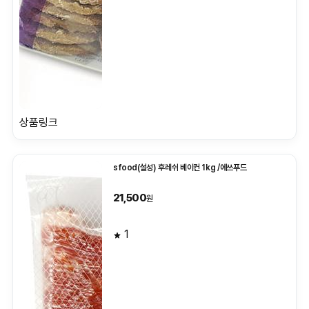
상품링크
sfood(설성) 후레쉬 베이컨 1kg /에쓰푸드
21,500
원
1