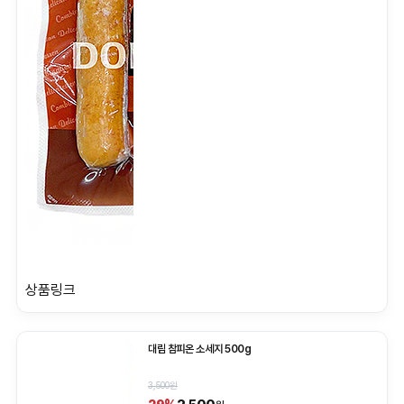
상품링크
대림 참피온 소세지 500g
3,500원