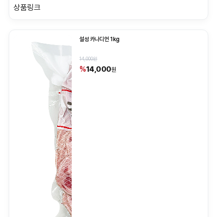
상품링크
설성 카나디언 1kg
14,000원
14,000
%
원