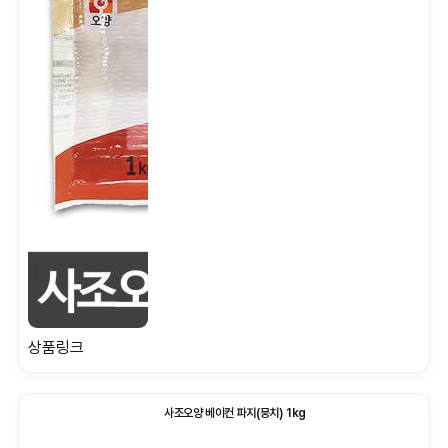
상품링크
사조오양 베이컨 파지(뭉치) 1kg