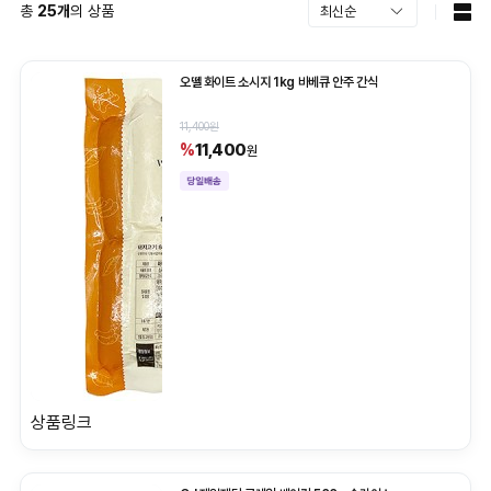
총
25
개
의 상품
오뗄 화이트 소시지 1kg 바베큐 안주 간식
11,400원
11,400
%
원
상품링크