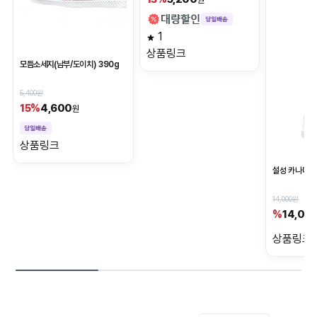
1
상품링크
모듬소세지(남부/도이치) 390g
5,400원
4,600
15%
원
상품링크
설성 카나디언 
14,000원
14,00
%
상품링크