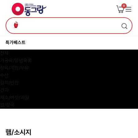
0
특가
베스트
전체
가공육/양념육류
정육/계란/우유
수산
김치/반찬
견과
채소/버섯/과일
쌀/잡곡
햄/소시지