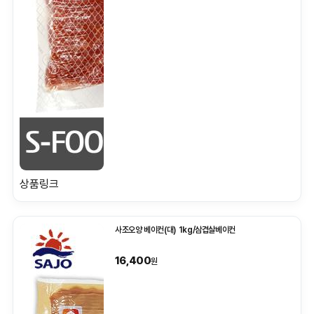
상품링크
사조오양 베이컨(대) 1kg/삼겹살베이컨
16,400
원