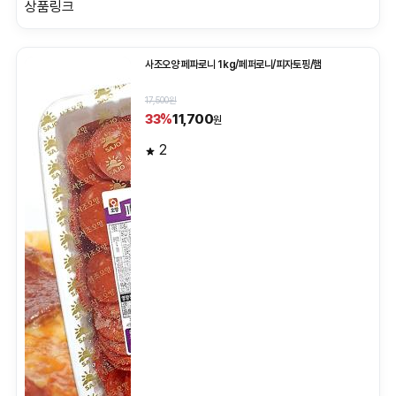
상품링크
사조오양 페파로니 1kg/페퍼로니/피자토핑/햄
17,500원
11,700
33%
원
2