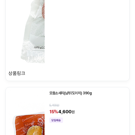
상품링크
모듬소세지(남부/도이치) 390g
5,400원
4,600
15%
원