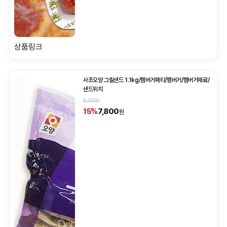
상품링크
사조오양 그릴샌드 1.1kg/햄버거패티/햄버거/햄버거재료/
샌드위치
9,200원
7,800
15%
원