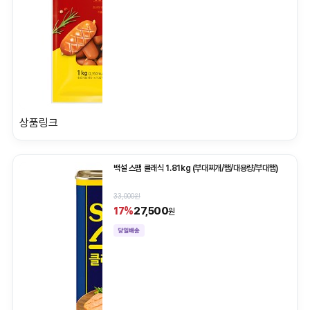
상품링크
백설 스팸 클래식 1.81kg (부대찌개/햄/대용량/부대햄)
33,000원
27,500
17%
원