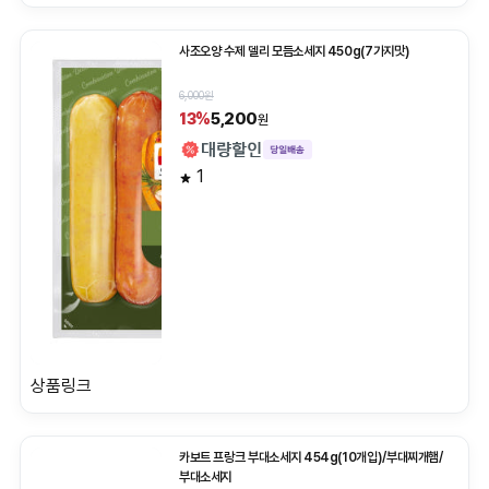
사조오양 수제 델리 모듬소세지 450g(7가지맛)
6,000원
5,200
13%
원
1
상품링크
카보트 프랑크 부대소세지 454g(10개입)/부대찌개햄/
부대소세지