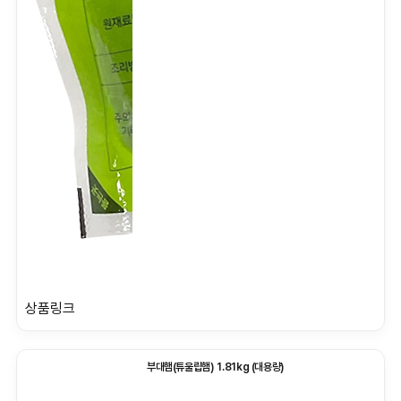
상품링크
부대햄(튜울립햄) 1.81kg (대용량)