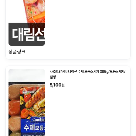
상품링크
사조오양 콤비네이션 수제 모듬소시지 385g/모듬소세지/
캠핑
5,100
원