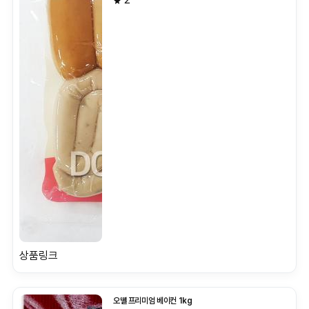
상품링크
오뗄 프리미엄 베이컨 1kg