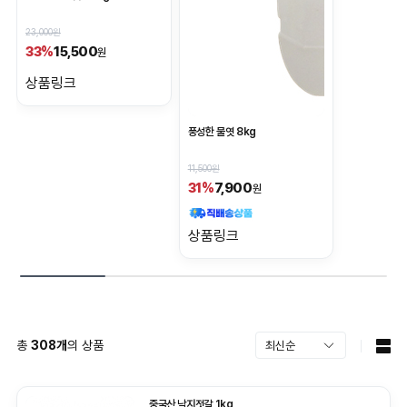
23,000원
15,500
33%
원
상품링크
풍성한 물엿 8kg
11,500원
7,900
31%
원
상품링크
총
308
개
의 상품
중국산 낙지젓갈 1kg