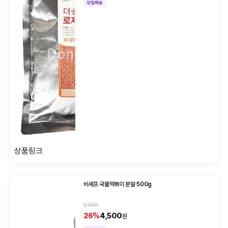
상품링크
비셰프 국물떡볶이 분말 500g
6,100원
4,500
26%
원