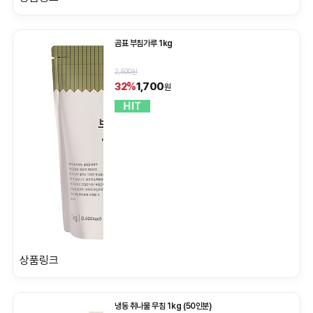
곰표 부침가루 1kg
2,500원
1,700
32%
원
상품링크
냉동 취나물 무침 1kg (50인분)