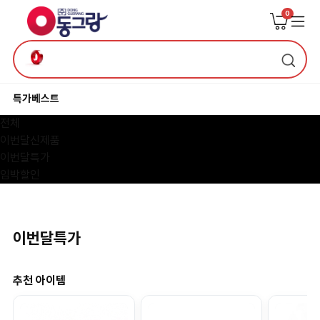
0
특가
베스트
전체
이번달신제품
이번달특가
임박할인
이번달특가
추천 아이템