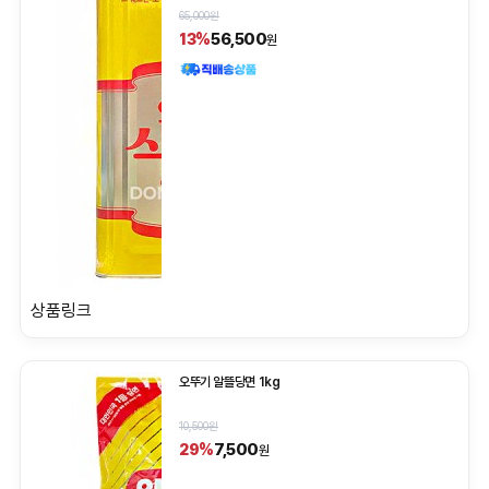
65,000원
56,500
13%
원
상품링크
오뚜기 알뜰당면 1kg
10,500원
7,500
29%
원