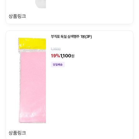
상품링크
부직포 독일 삼색행주 1봉(3P)
1,350원
1,100
19%
원
상품링크