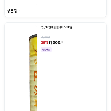
상품링크
쿡샵 파인애플 슬라이스 3kg
14,800원
11,000
26%
원