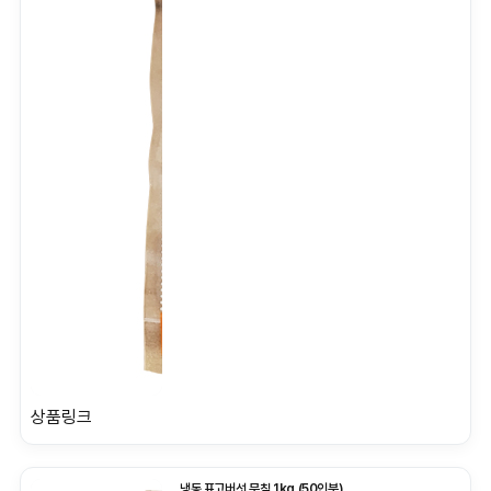
상품링크
냉동 표고버섯 무침 1kg (50인분)