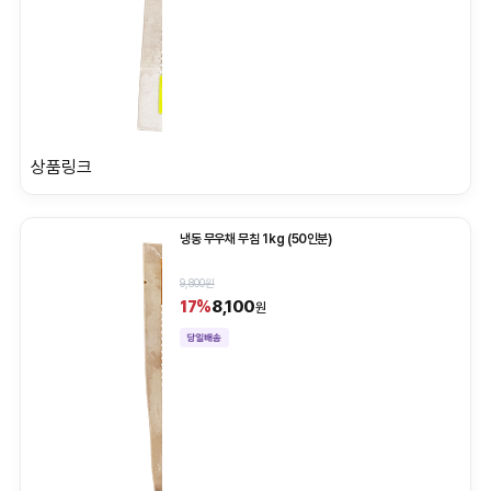
상품링크
냉동 무우채 무침 1kg (50인분)
9,800원
8,100
17%
원