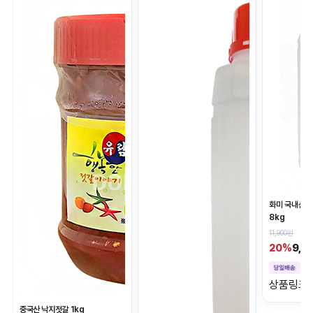
화미 국내산 
8kg
11,900원
9,5
20%
상품링크
중국산 낙지젓갈 1kg