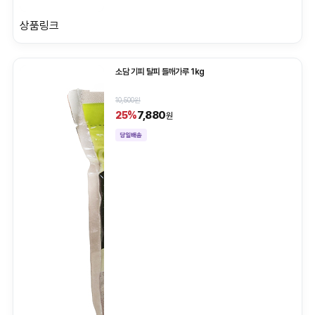
상품링크
소담 기피 탈피 들깨가루 1kg
10,500원
7,880
25%
원