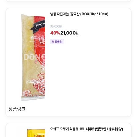
냉동 다진마늘 (중국산) BOX(1kg*10ea)
35,000원
21,000
40%
원
상품링크
오쉐프 오뚜기 식용유 18L 대두유(말통/업소용/대용량)