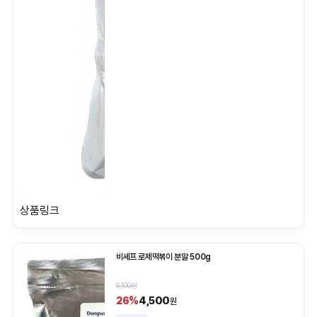
상품링크
비셰프 로제떡볶이 분말 500g
6,100원
4,500
26%
원