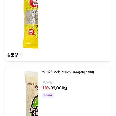
상품링크
행성 습식 빵가루 식빵가루 BOX(2kg*5ea)
39,000원
32,000
18%
원