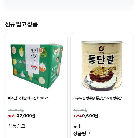
신규 입고 상품
예소담 국내산 배추김치 10kg
스위트웰 빙수용 통단팥 3kg 빙수팥
38,000원
11,500원
32,000
9,600
16%
17%
원
원
상품링크
1
상품링크