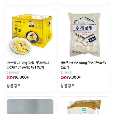
고향 백김치 10kg 포기김치/대파김치/
세미원 수제꽃빵 900g /꽃빵/만두/화권/
갓김치/깍두기/쪽파김치/배추김치
빵/간식
24,000원
12,500원
16,000
9,300
33%
26%
원
원
상품링크
상품링크