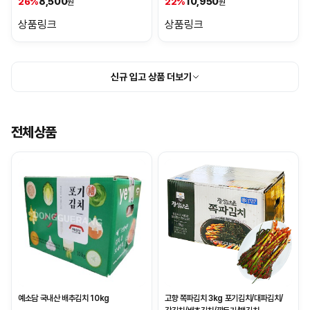
8,500
10,950
26%
22%
원
원
상품링크
상품링크
신규 입고 상품 더보기
전체상품
예소담 국내산 배추김치 10kg
고향 쪽파김치 3kg 포기김치/대파김치/