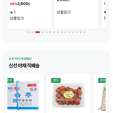
5
18%
3,800
39%
원
4
1
상품링크
상품
상품링크
오전 10시 마감해요!
신선 야채 직배송
인기
인기
인