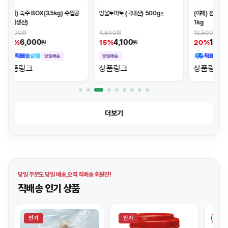
레몬(5e
콩
방울토마토 (국내산) 500g±
(야채) 깐마늘(소,작은알,국내산)
1kg
3,600
4,800원
12,500원
3
17%
4,100
10,000
15%
20%
원
원
상품
상품링크
상품링크
더보기
당일 주문도 당일 배송,오직 직배송 회원만!
직배송 인기 상품
인기
인기
인