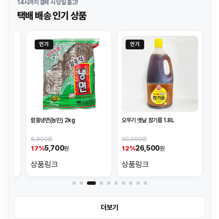
14시까지 결제 시 당일 출고!
택배 배송 인기 상품
인기
인기
인
함흥냉면(농민) 2kg
오뚜기 옛날 참기름 1.8L
진간장(삼
6,900원
30,000원
37,50
5,700
26,500
3
17%
12%
17%
원
원
상품링크
상품링크
상품
더보기