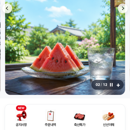
+
03
/
12
NEW
공지사항
주문내역
축산특가
신선야채