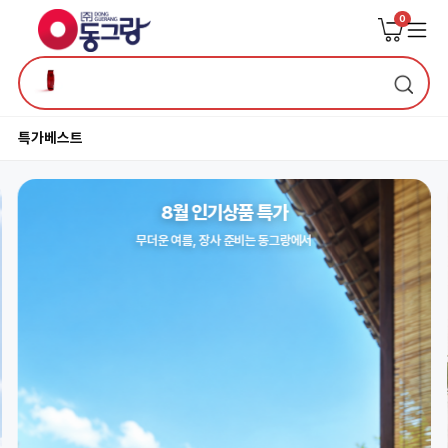
0
특가
베스트
냉면·막국수 할인!
여름 매출 올리는 시원한 한 그릇