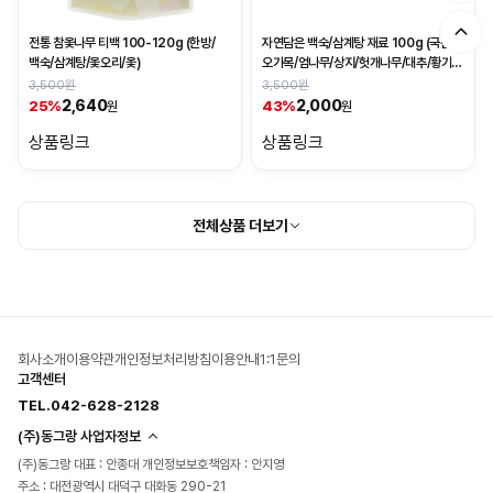
전통 참옻나무 티백 100-120g (한방/
자연담은 백숙/삼계탕 재료 100g (국산/
백숙/삼계탕/옻오리/옻)
오가목/엄나무/상지/헛개나무/대추/황기/
천궁)
3,500원
3,500원
2,640
2,000
25%
43%
원
원
상품링크
상품링크
전체상품 더보기
회사소개
이용약관
개인정보처리방침
이용안내
1:1문의
고객센터
TEL.042-628-2128
(주)동그랑 사업자정보
(주)동그랑 대표 : 안종대 개인정보보호책임자 : 안지영
주소 : 대전광역시 대덕구 대화동 290-21