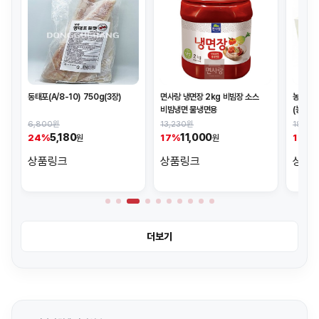
동태포(A/8-10) 750g(3장)
면사랑 냉면장 2kg 비빔장 소스
농민식품
비빔냉면 물냉면용
(농민/
BOX(3
6,800원
13,230원
19,90
5,180
11,000
1
24%
17%
11%
원
원
상품링크
상품링크
상품
더보기