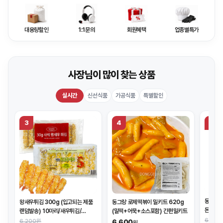
대용량할인
1:1문의
회원혜택
업종별특가
사장님이 많이 찾는 상품
실시간
신선식품
가공식품
특별할인
3
4
5
동그랑 돈
왕새우튀김 300g (입고되는 제품
동그랑 로제떡볶이 밀키트 620g
돈가스
랜덤발송) 10마리/새우튀김/
(밀떡+어묵+소스포함) 간편밀키트
가격인하!
6,100
6,200원
6,600
원