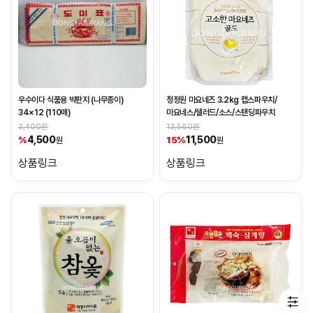
우수이다 식품용 박판지 (나무종이)
청정원 마요네즈 3.2kg 캡스파우치/
34×12 (110매)
마요네스/샐러드/소스/스탠딩파우치
3,400원
13,560원
4,500
11,500
%
15%
원
원
상품링크
상품링크