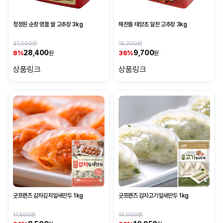
청정원 순창 명품 쌀 고추장 3kg
해찬들 태양초 알찬 고추장 3kg
31,000원
15,200원
28,400
9,700
8%
36%
원
원
상품링크
상품링크
굿프랜즈 감자김치잎새만두 1kg
굿프랜즈 감자고기잎새만두 1kg
11,500원
14,000원