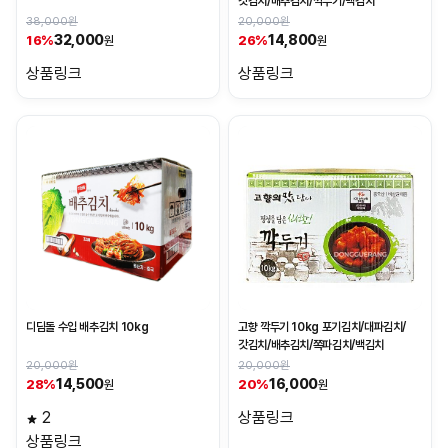
갓김치/배추김치/깍두기/백김치
38,000원
20,000원
32,000
14,800
16%
26%
원
원
상품링크
상품링크
디딤돌 수입 배추김치 10kg
고향 깍두기 10kg 포기김치/대파김치/
갓김치/배추김치/쪽파김치/백김치
20,000원
20,000원
14,500
16,000
28%
20%
원
원
2
상품링크
상품링크