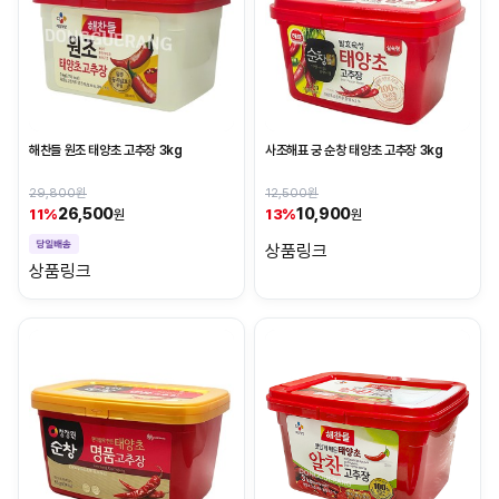
해찬들 원조 태양초 고추장 3kg
사조해표 궁 순창 태양초 고추장 3kg
29,800원
12,500원
26,500
10,900
11%
13%
원
원
상품링크
상품링크