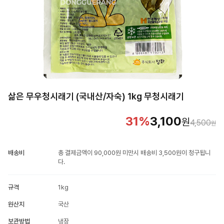
삶은 무우청시래기 (국내산/자숙) 1kg 무청시래기
31
%
3,100
원
4,500
원
배송비
총 결제금액이 90,000원 미만시 배송비 3,500원이 청구됩니
다.
규격
1kg
원산지
국산
보관방법
냉장