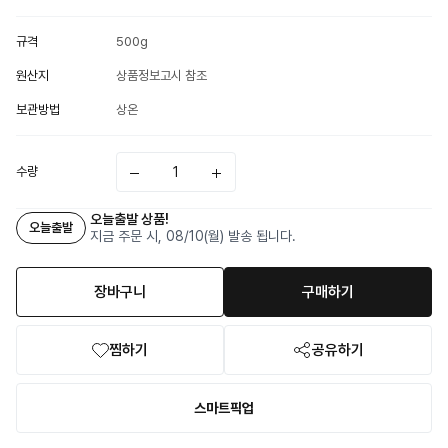
규격
500g
원산지
상품정보고시 참조
보관방법
상온
수량
오늘출발 상품!
오늘출발
지금 주문 시, 08/10(월) 발송 됩니다.
장바구니
구매하기
찜하기
공유하기
스마트픽업