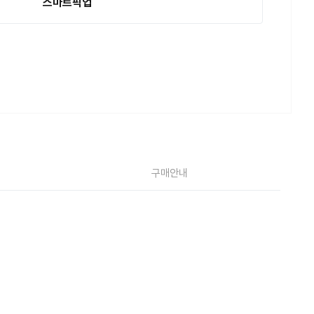
스마트픽업
구매안내