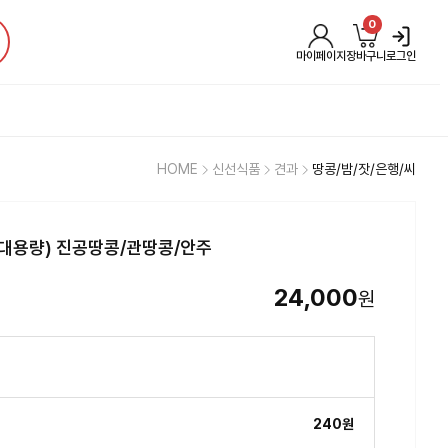
0
마이페이지
장바구니
로그인
HOME
신선식품
견과
땅콩/밤/잣/은행/씨
용대용량) 진공땅콩/관땅콩/안주
24,000
원
240원