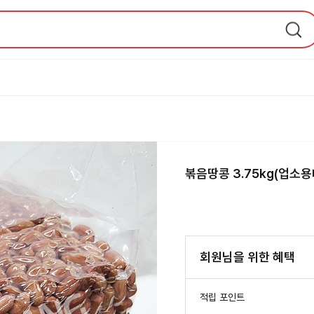
볶음땅콩 3.75kg(업소
회원님을 위한 혜택
적립 포인트