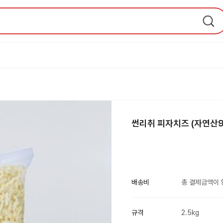
썬리취 피자치즈 (자연산9
배송비
총 결제금액이 
규격
2.5kg