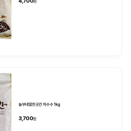
4,700
원
놀부네알찬곳간 차수수 1kg
3,700
원