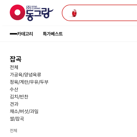
카테고리
특가
베스트
잡곡
전체
가공육/양념육류
정육/계란/우유/두부
수산
김치/반찬
견과
채소/버섯/과일
쌀/잡곡
전체