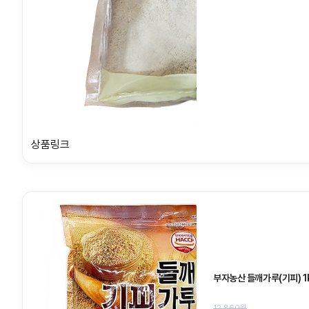
상품링크
부자농산 들깨가루(기피) 1
12,860원