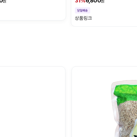
0
6,800
31%
원
원
상품링크