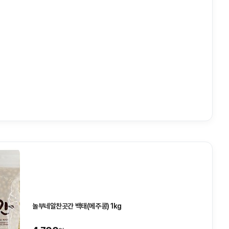
놀부네알찬곳간 백태(메주콩) 1kg