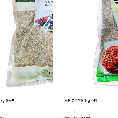
1kg 깨소금
소담 볶음참깨 1kg 수입
9,800원