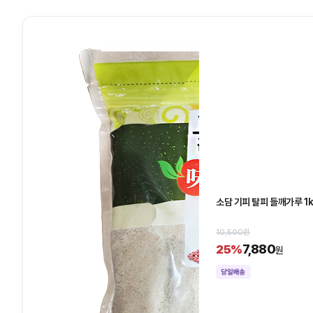
소담 기피 탈피 들깨가루 1
10,500원
7,880
25%
원