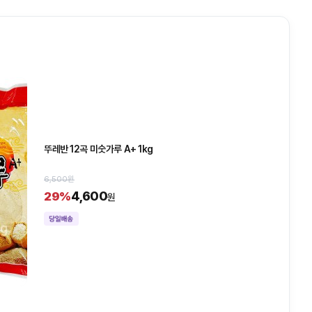
뚜레반 12곡 미숫가루 A+ 1kg
6,500원
4,600
29%
원