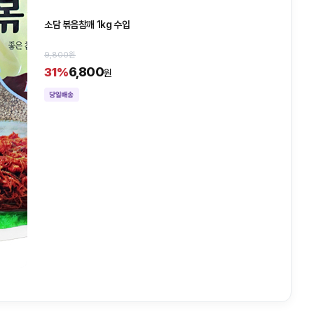
소담 볶음참깨 1kg 수입
9,800원
6,800
31%
원