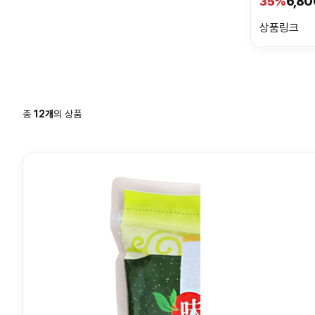
6,80
35%
상품링크
총
12
개
의 상품