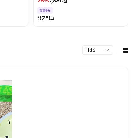
7,880
25%
원
상품링크