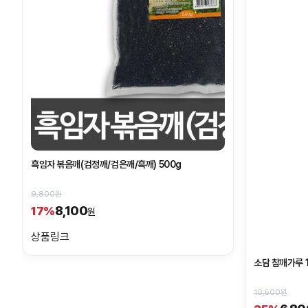
흑임자 볶음깨(검정깨/검은깨/흑깨) 500g
9,800원
8,100
17%
원
상품링크
소담 참깨가루 
10,500원