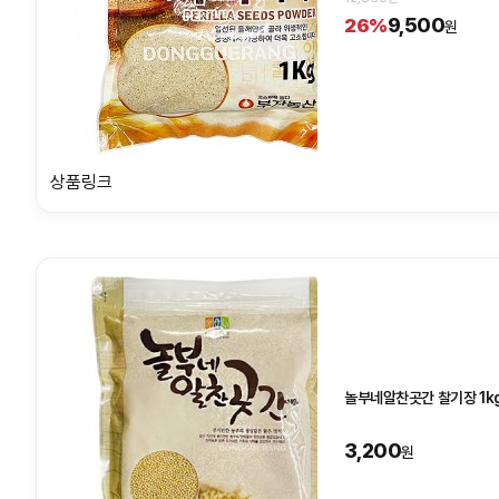
9,500
26%
원
상품링크
놀부네알찬곳간 찰기장 1k
3,200
원