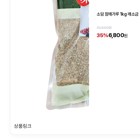
소담 참깨가루 1kg 깨소금
10,500원
6,800
35%
원
상품링크