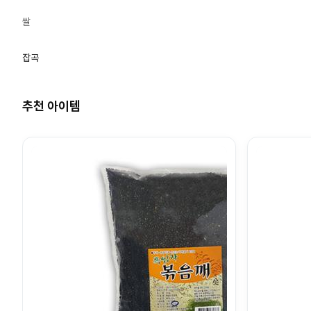
쌀
잡곡
추천 아이템